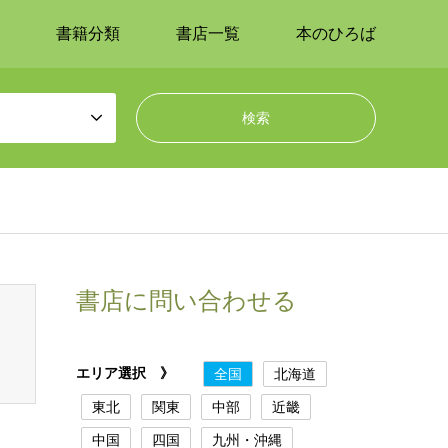
書籍分類
書店一覧
本のひろば
書店に問い合わせる
エリア選択 》
全国
北海道
東北
関東
中部
近畿
中国
四国
九州・沖縄