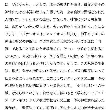
に、父になった。」として、御子の被造性を語り、御父と御子の
神性における本質の違いを主張した為、教会会議で異端とされた
人物です。アレイオスの主張、すなわち、神性における可変性
は、永遠からの神の愛による、救いの確かさを揺るがすことにな
ります。アタナシオスは、アレイオスに対抗し、御子キリストの
神性と御父の神性は、その本質と力と栄光において永遠に「同
質」であることを説いた正統派です。そこに、永遠から変わるこ
とのない、御父に淵源する、御子を通しての救いと「永遠の命」
の喜びが保証されると信じたからです。そして、この永遠の生命
は、御父、御子と神性の力と栄光において、同等の聖霊によって
信じる者に与えられます。このようなアタナシオスの三位一体の
神理解を最も包括的に表現した名著として、「セラピオンへの手
紙」が知られています。合わせて、彼のもとで学んだディデュモ
ス（アレキサンドリア教理学校長）の三位一体の神理解を綴った
著作が、「聖霊論」です。前者は、アタナシオスの神学全体を知