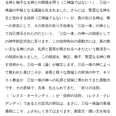
る神と御子なる神との関係を問う（二神論ではない！）、三位一
体論の中核となる議論も生まれました。さらには、聖霊なる神を
主と告白する信仰（三神論でもない！）が、真の生ける神は、唯
一の存在にして、その存在の在り方自体を「三位一体」の神とし
て自己啓示されたのだという、「三位一体」の神への頌栄として
の神学的定式化に至ります。この信仰告白の原動力には、真の救
い主なる神にのみ、礼拝と賛美が帰されるべきだという救済主へ
の頌栄がありました。この頌栄を、御父、御子、聖霊なる神に帰
す信仰から、三位一体（論）が確立します。三位一体の神によっ
て救われた喜びこそが、迫害と様々な異端との対決の中で、キリ
スト教会が、三位一体の神への礼拝と頌栄に導かれてきた原動力
です。その意味で、古来、伝えられてきた、「祈りの法則」
（「レクス・オーランディ」）が「信仰の法則」（レクス・クレ
デンディ）であるとの定式の所以は、まさに、三位一体論の形成
過程にこそ、ふさわしく当てはまります。創造主・贖い主を知る