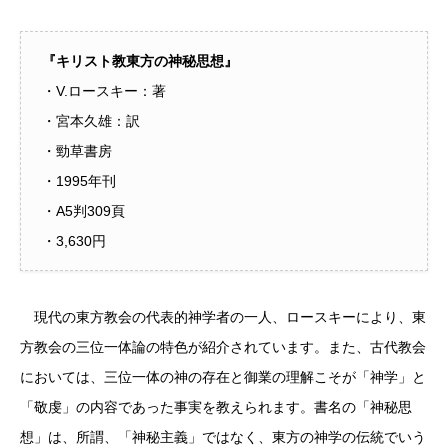
『キリスト教東方の神秘思想』
・V.ロースキー：著
・宮本久雄：訳
・勁草書房
・1995年刊
・A5判309頁
・3,630円
現代の東方教会の代表的神学者の一人、ロースキーにより、東
方教会の三位一体論の特色が紹介されています。また、古代教会
においては、三位一体の神の存在と御業の理解こそが「神学」と
「敬虔」の内容であった事実を教えられます。書名の「神秘思
想」は、所謂、「神秘主義」ではなく、東方の神学の伝統でいう