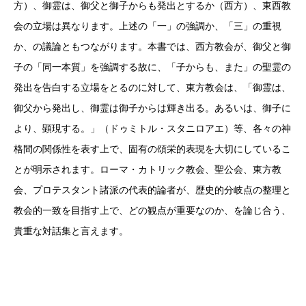
方）、御霊は、御父と御子からも発出とするか（西方）、東西教
会の立場は異なります。上述の「一」の強調か、「三」の重視
か、の議論ともつながります。本書では、西方教会が、御父と御
子の「同一本質」を強調する故に、「子からも、また」の聖霊の
発出を告白する立場をとるのに対して、東方教会は、「御霊は、
御父から発出し、御霊は御子からは輝き出る。あるいは、御子に
より、顕現する。」（ドゥミトル・スタニロアエ）等、各々の神
格間の関係性を表す上で、固有の頌栄的表現を大切にしているこ
とが明示されます。ローマ・カトリック教会、聖公会、東方教
会、プロテスタント諸派の代表的論者が、歴史的分岐点の整理と
教会的一致を目指す上で、どの観点が重要なのか、を論じ合う、
貴重な対話集と言えます。