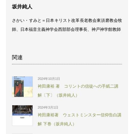
坂井純人
さかい・すみと＝日本キリスト改革長老教会東須磨教会牧
師、日本福音主義神学会西部部会理事長、神戸神学館教師
関連
2024年10月1日
袴田康裕 著 コリントの信徒への手紙二講
解〔下〕（坂井純人）
2024年3月1日
袴田康裕著 ウェストミンスター信仰告白講
解 下巻（坂井純人）