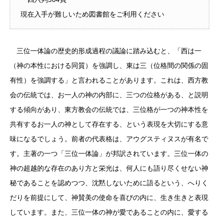
現在入手が難しいため図書館をご利用ください
三位一体論の歴史的形成過程の議論に踏み込むと、「西は一
（神の本性における同質）を強調し、東は三（位格間の関係の固
有性）を強調する」と言われることがあります。これは、西方教
会の伝統では、お一人の神の内部に、三つの位格がある、と説明
する傾向があり、東方教会の伝統では、三位格が一つの神本性を
共有するお一人の神として存在する、という表現を大切にする意
味になるでしょう。前者の代表格は、アウグスティヌスが有名で
す。主著の一つ「三位一体論」が邦訳されています。三位一体の
神の超越的な存在のあり方と栄光は、何人にも語り尽くせない神
秘であることを認めつつ、沈黙しないために語るという、へりく
だりを前提にして、神賛美の使命を喜びの内に、生き生きと表現
しています。また、三位一体の神が愛であることの内に、愛する