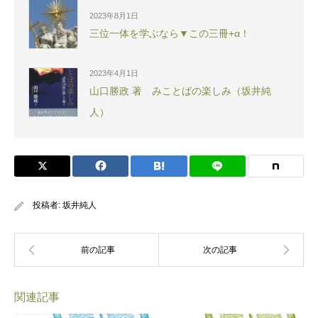
2023年8月1日
三位一体を学ぶなら▼この三冊+α！
2023年4月1日
山口勝政 著 みことばの楽しみ（坂井純
人）
投稿者:
坂井純人
関連記事