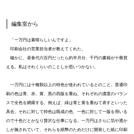
編集室から
「一万円は素晴らしいんですよ」
印刷会社の営業担当者が教えてくれた。
確かに、昼食代六百円だったら約半月分、千円の書籍が十冊買
える。私はそれくらいのことしか思いつかない。
一万円には十種類以上の特色が使われているとのこと。普通印
刷の色は青、赤、黄、黒の四版を重ね、それぞれの濃度のバラン
スで全色を網羅する。例えば、緑は青と黄を重ねて表すといった
具合。それに対して特色は既成の色、一色に対して一版を用いる
ので十色だとかなり贅沢な仕事になる。一万円はさらに箔や透か
しが施されていて、それらを紙幣のためだけに開発した紙に印刷