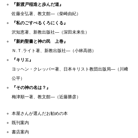
『新渡戸稲造と歩んだ道』
佐藤全弘著、教文館―（柴崎由紀）
『私のごすぺるくろにくる』
沢知恵著、新教出版社―（深田未来生）
『新約聖書と神の民 上巻』
Ｎ.Ｔ.ライト著、新教出版社―（小林高徳）
『キリエ』
ヨッヘン・クレッパー著、日本キリスト教団出版局―（川﨑
公平）
『その神の名は？』
梅津順一著、教文館―（近藤勝彦）
本屋さんが選んだお勧めの本
既刊案内
書店案内