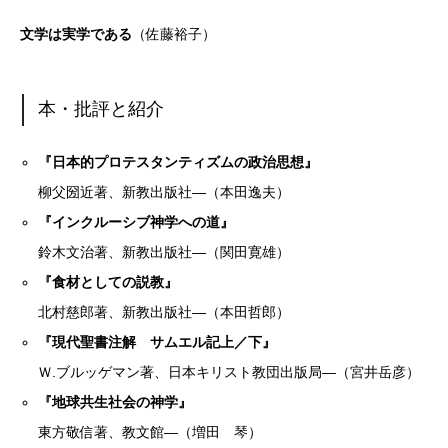
文学は実学である
（佐藤裕子）
本・批評と紹介
『日本的プロテスタンティズムの政治思想』
柳父圀近著、新教出版社―（本田逸夫）
『インクルーシブ神学への道』
鈴木文治著、新教出版社―（関田寛雄）
『食材としての説教』
北村慈郎著、新教出版社―（本田哲郎）
『現代聖書注解 サムエル記上／下』
Ｗ.ブルッゲマン著、日本キリスト教団出版局―（宮井岳彦）
『地球共生社会の神学』
東方敬信著、教文館―（増田 琴）