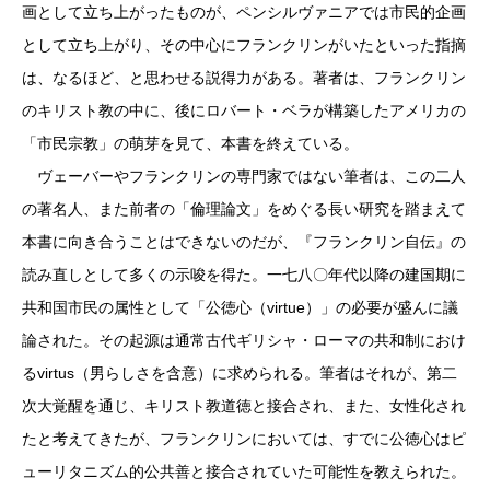
画として立ち上がったものが、ペンシルヴァニアでは市民的企画
として立ち上がり、その中心にフランクリンがいたといった指摘
は、なるほど、と思わせる説得力がある。著者は、フランクリン
のキリスト教の中に、後にロバート・ベラが構築したアメリカの
「市民宗教」の萌芽を見て、本書を終えている。
ヴェーバーやフランクリンの専門家ではない筆者は、この二人
の著名人、また前者の「倫理論文」をめぐる長い研究を踏まえて
本書に向き合うことはできないのだが、『フランクリン自伝』の
読み直しとして多くの示唆を得た。一七八〇年代以降の建国期に
共和国市民の属性として「公徳心（virtue）」の必要が盛んに議
論された。その起源は通常古代ギリシャ・ローマの共和制におけ
るvirtus（男らしさを含意）に求められる。筆者はそれが、第二
次大覚醒を通じ、キリスト教道徳と接合され、また、女性化され
たと考えてきたが、フランクリンにおいては、すでに公徳心はピ
ューリタニズム的公共善と接合されていた可能性を教えられた。