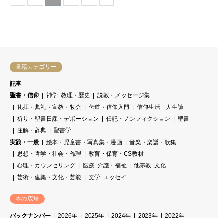
書籍カテゴリー
記事
聖書・信仰
神学･教理・歴史
説教・メッセージ集
礼拝・典礼・宣教・牧会
伝道・信仰入門
信仰生活・人生論
祈り・聖書日課・デボーション
伝記・ノンフィクション
聖書
注解・辞典
聖書学
実践・一般
絵本・児童書・写真集・漫画
音楽・楽譜・歌集
思想・哲学・社会・倫理
教育・保育・CS教材
心理・カウンセリング
医療･介護・福祉
他宗教･文化
芸術・建築・文化・芸能
文学･エッセイ
本の広場
バックナンバー
2026年
2025年
2024年
2023年
2022年