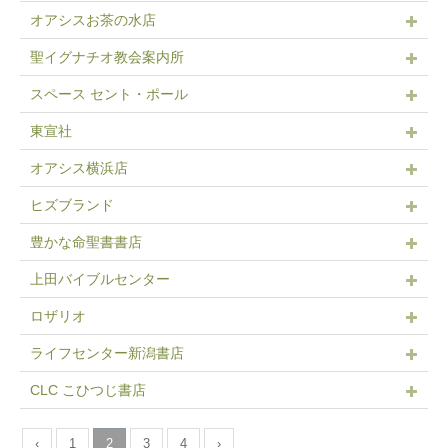
オアシスお茶の水店
聖イグナチオ教会案内所
スペース セント・ポール
東宣社
オアシス横浜店
ヒズブランド
豊かな命聖書書店
上田バイブルセンター
ロザリオ
ライフセンター新潟書店
CLC こひつじ書店
‹
1
2
3
4
›