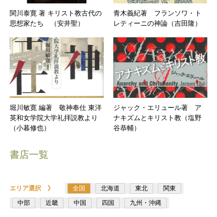
関川泰寛 著 キリスト教古代の
青木義紀著 フランソワ・ト
思想家たち （安井聖）
レティーニの神論（吉田隆）
堀川敏寛 編著 敬神奉仕 東洋
ジャック・エリュール著 ア
英和女学院大学礼拝説教より
ナキズムとキリスト教（塩野
（小暮修也）
谷恭輔）
書店一覧
エリア選択 》
全国
北海道
東北
関東
中部
近畿
中国
四国
九州・沖縄