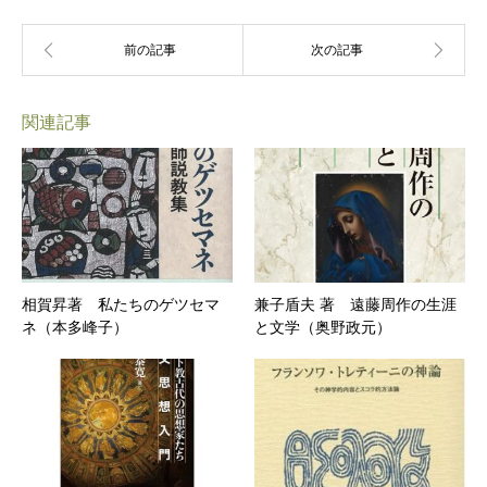
関連記事
相賀昇著 私たちのゲツセマ
兼子盾夫 著 遠藤周作の生涯
ネ（本多峰子）
と文学（奥野政元）