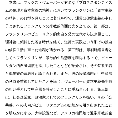
本書は、マックス・ヴェーバーが有名な『プロテスタンティズ
ムの倫理と資本主義の精神』においてフランクリンに「資本主義
の精神」の典型を見たことに着想を得て、通常は啓蒙主義の申し
子とされるフランクリンの宗教的側面に光を当てる。第一部は、
フランクリンのピューリタン的出自を父の世代から説き起こし、
理神論に傾斜した若き時代を経て、道徳の実践という形での独自
の信仰生活に至った道程が描かれる。第二部は、印刷所経営者と
してのフランクリンが、禁欲的生活態度を獲得する上で、ピュー
リタン的自省習慣を採用したことなどが紹介され、その禁欲主義
と職業観の宗教性が論じられる。また、彼の経済構想が、中産層
の利益を重視していたことを論じ、ヴェーバーが資本主義発生時
の担い手として中産層を特定したことに重ね合わせる。第三部
は、社会企業家、政治家としてのフランクリンを扱い、その「公
共善」への志向がピューリタニズムの伝統から引き出されたこと
を明らかにする。大学設置など、アメリカ植民地で通常宗教的企