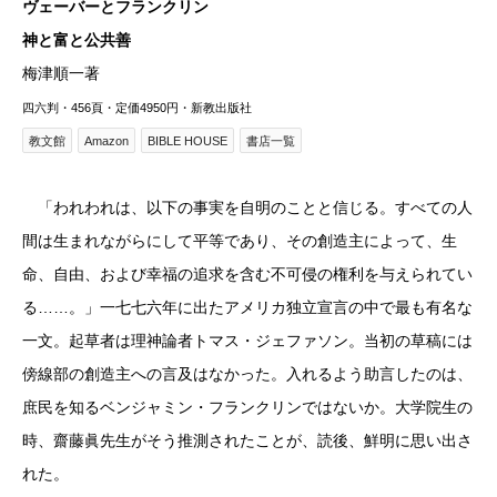
ヴェーバーとフランクリン
神と富と公共善
梅津順一著
四六判・456頁・定価4950円・新教出版社
教文館
Amazon
BIBLE HOUSE
書店一覧
「われわれは、以下の事実を自明のことと信じる。すべての人
間は生まれながらにして平等であり、その創造主によって、生
命、自由、および幸福の追求を含む不可侵の権利を与えられてい
る……。」一七七六年に出たアメリカ独立宣言の中で最も有名な
一文。起草者は理神論者トマス・ジェファソン。当初の草稿には
傍線部の創造主への言及はなかった。入れるよう助言したのは、
庶民を知るベンジャミン・フランクリンではないか。大学院生の
時、齋藤眞先生がそう推測されたことが、読後、鮮明に思い出さ
れた。