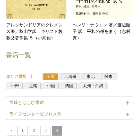
アレクサンドリアのクレメン
ヘンリ・ナウエン 著／渡辺順
ス著／秋山学訳 キリスト教
子 訳 平和の種をまく（志村
教父著作集 ５（小高毅）
真）
書店一覧
エリア選択 》
全国
北海道
東北
関東
中部
近畿
中国
四国
九州・沖縄
宮崎ともしび書房
ライフセンタービブロス堂
‹
1
2
3
4