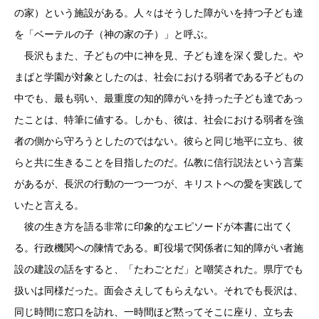
の家）という施設がある。人々はそうした障がいを持つ子ども達
を「ベーテルの子（神の家の子）」と呼ぶ。
長沢もまた、子どもの中に神を見、子ども達を深く愛した。や
まばと学園が対象としたのは、社会における弱者である子どもの
中でも、最も弱い、最重度の知的障がいを持った子ども達であっ
たことは、特筆に値する。しかも、彼は、社会における弱者を強
者の側から守ろうとしたのではない。彼らと同じ地平に立ち、彼
らと共に生きることを目指したのだ。仏教に信行説法という言葉
があるが、長沢の行動の一つ一つが、キリストへの愛を実践して
いたと言える。
彼の生き方を語る非常に印象的なエピソードが本書に出てく
る。行政機関への陳情である。町役場で関係者に知的障がい者施
設の建設の話をすると、「たわごとだ」と嘲笑された。県庁でも
扱いは同様だった。面会さえしてもらえない。それでも長沢は、
同じ時間に窓口を訪れ、一時間ほど黙ってそこに座り、立ち去