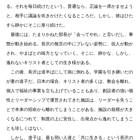
る。それを毎日続けたという。普通なら、正論を一席かませよう
と、相手に議論を吹きかけたくなるところだ。しかし、彼はひた
すら静かにそこに座り続けた。
最後には、たまりかねた部長が「会ってやれ」と言いだし、事
態が動き始める。長沢の無言の中にブレない姿勢に、役人が動か
され、やまばとの味方となっていく。そこに、静かな、しかし、
逸れないキリスト者としての生き様がある。
この後、長沢は道半ばにして病に倒れる。学園を引き継いだの
が妻の道子だ。日本の場合、キリスト者の多くは、教会を離れ、
個人で福祉の事業を立ち上げていることもあり、創設者の強い個
性とリーダーシップで運営されてきた施設は、リーダーを失うこ
とで本来の招命から離れてしまうことがある。施設の規模が大き
くなるにつれて、制度の上に安住し、出発点から逸れてしまうこ
とも珍しくはない。
しかし、道子は、最も弱い人達と「共に生きる」という長沢の