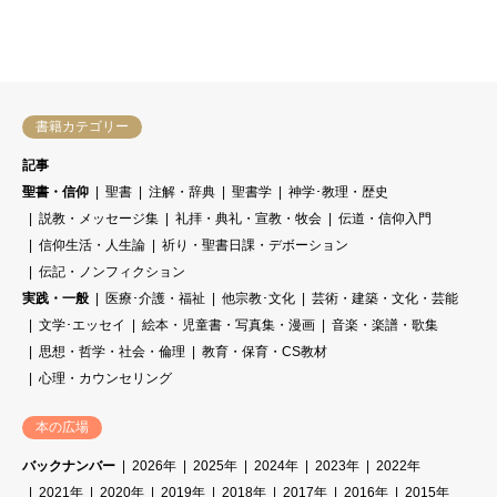
書籍カテゴリー
記事
聖書・信仰
聖書
注解・辞典
聖書学
神学･教理・歴史
説教・メッセージ集
礼拝・典礼・宣教・牧会
伝道・信仰入門
信仰生活・人生論
祈り・聖書日課・デボーション
伝記・ノンフィクション
実践・一般
医療･介護・福祉
他宗教･文化
芸術・建築・文化・芸能
文学･エッセイ
絵本・児童書・写真集・漫画
音楽・楽譜・歌集
思想・哲学・社会・倫理
教育・保育・CS教材
心理・カウンセリング
本の広場
バックナンバー
2026年
2025年
2024年
2023年
2022年
2021年
2020年
2019年
2018年
2017年
2016年
2015年