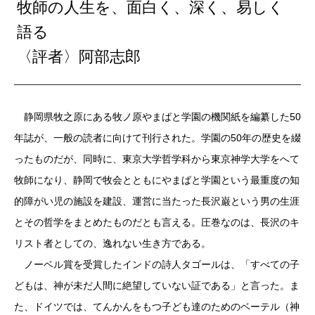
牧師の人生を、面白く、深く、易しく
語る
〈評者〉阿部志郎
静岡県牧之原にある牧ノ原やまばと学園の機関紙を編纂した50
年誌が、一般の読者に向けて刊行された。学園の50年の歴史を綴
ったものだが、同時に、東京大学哲学科から東京神学大学をへて
牧師になり、静岡で牧会とともにやまばと学園という最重度の知
的障がい児の施設を建設、運営に当たった長沢巌という男の生涯
とその哲学をまとめたものだとも言える。圧巻なのは、長沢のキ
リスト者としての、逸れない生き方である。
ノーベル賞を受賞したインドの詩人タゴールは、「すべての子
どもは、神が未だ人間に絶望していない証である」と言った。ま
た、ドイツでは、てんかんをもつ子ども達のためのベーテル（神