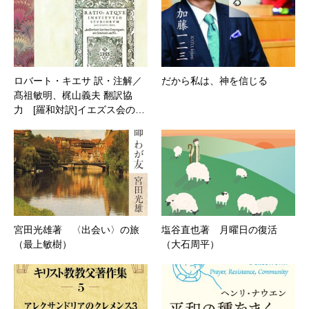
ロバート・キエサ 訳・注解／
だから私は、神を信じる
髙祖敏明、梶山義夫 翻訳協
力 [羅和対訳]イエズス会の…
宮田光雄著 〈出会い〉の旅
塩谷直也著 月曜日の復活
（最上敏樹）
（大石周平）