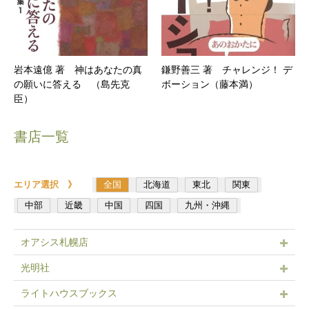
岩本遠億 著 神はあなたの真
鎌野善三 著 チャレンジ！ デ
の願いに答える （島先克
ボーション（藤本満）
臣）
書店一覧
エリア選択 》
全国
北海道
東北
関東
中部
近畿
中国
四国
九州・沖縄
オアシス札幌店
光明社
ライトハウスブックス