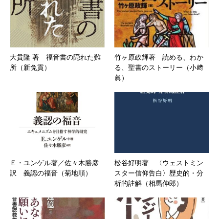
大貫隆 著 福音書の隠れた難
竹ヶ原政輝著 読める、わか
所（新免貢）
る、聖書のストーリー（小﨑
眞）
Ｅ・ユンゲル著／佐々木勝彦
松谷好明著 〈ウェストミン
訳 義認の福音（菊地順）
スター信仰告白〉歴史的・分
析的註解（相馬伸郎）