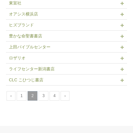
東宣社
オアシス横浜店
ヒズブランド
豊かな命聖書書店
上田バイブルセンター
ロザリオ
ライフセンター新潟書店
CLC こひつじ書店
‹
1
2
3
4
›