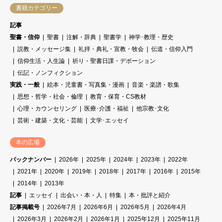
書籍カテゴリー
記事
聖書・信仰
聖書
注解・辞典
聖書学
神学･教理・歴史
説教・メッセージ集
礼拝・典礼・宣教・牧会
伝道・信仰入門
信仰生活・人生論
祈り・聖書日課・デボーション
伝記・ノンフィクション
実践・一般
絵本・児童書・写真集・漫画
音楽・楽譜・歌集
思想・哲学・社会・倫理
教育・保育・CS教材
心理・カウンセリング
医療･介護・福祉
他宗教･文化
芸術・建築・文化・芸能
文学･エッセイ
本の広場
バックナンバー
2026年
2025年
2024年
2023年
2022年
2021年
2020年
2019年
2018年
2017年
2016年
2015年
2014年
2013年
記事
エッセイ
出会い・本・人
特集
本・批評と紹介
記事掲載号
2026年7月
2026年6月
2026年5月
2026年4月
2026年3月
2026年2月
2026年1月
2025年12月
2025年11月