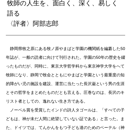
牧師の人生を、面白く、深く、易しく
語る
〈評者〉阿部志郎
静岡県牧之原にある牧ノ原やまばと学園の機関紙を編纂した50
年誌が、一般の読者に向けて刊行された。学園の50年の歴史を綴
ったものだが、同時に、東京大学哲学科から東京神学大学をへて
牧師になり、静岡で牧会とともにやまばと学園という最重度の知
的障がい児の施設を建設、運営に当たった長沢巌という男の生涯
とその哲学をまとめたものだとも言える。圧巻なのは、長沢のキ
リスト者としての、逸れない生き方である。
ノーベル賞を受賞したインドの詩人タゴールは、「すべての子
どもは、神が未だ人間に絶望していない証である」と言った。ま
た、ドイツでは、てんかんをもつ子ども達のためのベーテル（神