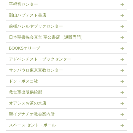
平福音センター
郡山バプテスト書店
前橋ハレルヤブックセンター
日本聖書協会直営 聖公書店（通販専門）
BOOKSオリーブ
アドベンチスト・ブックセンター
サンパウロ東京宣教センター
ドン・ボスコ社
救世軍出版供給部
オアシスお茶の水店
聖イグナチオ教会案内所
スペース セント・ポール