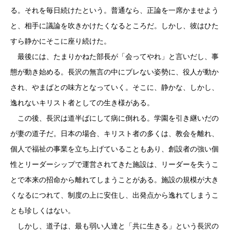
る。それを毎日続けたという。普通なら、正論を一席かませよう
と、相手に議論を吹きかけたくなるところだ。しかし、彼はひた
すら静かにそこに座り続けた。
最後には、たまりかねた部長が「会ってやれ」と言いだし、事
態が動き始める。長沢の無言の中にブレない姿勢に、役人が動か
され、やまばとの味方となっていく。そこに、静かな、しかし、
逸れないキリスト者としての生き様がある。
この後、長沢は道半ばにして病に倒れる。学園を引き継いだの
が妻の道子だ。日本の場合、キリスト者の多くは、教会を離れ、
個人で福祉の事業を立ち上げていることもあり、創設者の強い個
性とリーダーシップで運営されてきた施設は、リーダーを失うこ
とで本来の招命から離れてしまうことがある。施設の規模が大き
くなるにつれて、制度の上に安住し、出発点から逸れてしまうこ
とも珍しくはない。
しかし、道子は、最も弱い人達と「共に生きる」という長沢の