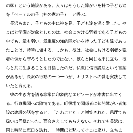
の家）という施設がある。人々はそうした障がいを持つ子ども達
を「ベーテルの子（神の家の子）」と呼ぶ。
長沢もまた、子どもの中に神を見、子ども達を深く愛した。や
まばと学園が対象としたのは、社会における弱者である子どもの
中でも、最も弱い、最重度の知的障がいを持った子ども達であっ
たことは、特筆に値する。しかも、彼は、社会における弱者を強
者の側から守ろうとしたのではない。彼らと同じ地平に立ち、彼
らと共に生きることを目指したのだ。仏教に信行説法という言葉
があるが、長沢の行動の一つ一つが、キリストへの愛を実践して
いたと言える。
彼の生き方を語る非常に印象的なエピソードが本書に出てく
る。行政機関への陳情である。町役場で関係者に知的障がい者施
設の建設の話をすると、「たわごとだ」と嘲笑された。県庁でも
扱いは同様だった。面会さえしてもらえない。それでも長沢は、
同じ時間に窓口を訪れ、一時間ほど黙ってそこに座り、立ち去