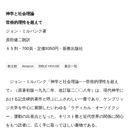
神学と社会理論
世俗的理性を超えて
ジョン・ミルバンク著
原田健二朗訳
Ａ５判・700頁・定価9350円・新教出版社
教文館
Amazon
BIBLE HOUSE
書店一覧
ジョン・ミルバンク『神学と社会理論─ ─世俗的理性を超え
て』（原著初版一九九〇年、改訂版二〇〇八年）は、現代神学に
おける記念碑的著作と呼ぶにふさわしい一冊であり、ケンブリッ
ジ大学を中心に展開したいわゆる「ラディカル・オーソドクシ
ー」運動の出発点となった。キリスト教と近代世界の関係に関心
をもつ読者に、広く手に取ってほしい書物である。