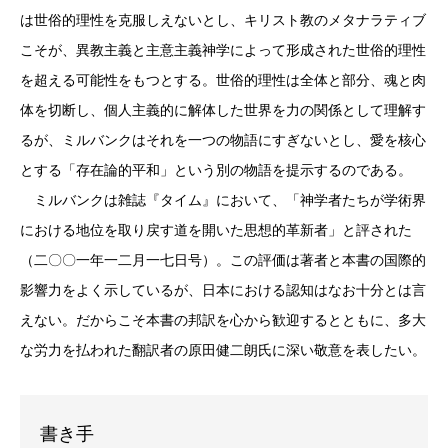
は世俗的理性を克服しえないとし、キリスト教のメタナラティブ
こそが、異教主義と主意主義神学によって形成された世俗的理性
を超える可能性をもつとする。世俗的理性は全体と部分、魂と肉
体を切断し、個人主義的に解体した世界を力の関係として理解す
るが、ミルバンクはそれを一つの物語にすぎないとし、愛を核心
とする「存在論的平和」という別の物語を提示するのである。
ミルバンクは雑誌『タイム』において、「神学者たちが学術界
における地位を取り戻す道を開いた思想的革新者」と評された
（二〇〇一年一二月一七日号）。この評価は著者と本書の国際的
影響力をよく示しているが、日本における認知はなお十分とは言
えない。だからこそ本書の邦訳を心から歓迎するとともに、多大
な労力を払われた翻訳者の原田健二朗氏に深い敬意を表したい。
書き手