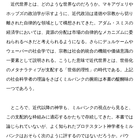
近代世界とは、どのような世界なのだろうか。マキアヴェリや
ホッブズの政治学が示すように、近代政治は道徳や宗教から切り
離された自律的な領域として構想されてきた。アダム・スミスの
経済学においては、資源の分配は市場の自律的なメカニズムに委
ねられるべきだと考えられるようになる。さらにデュルケームや
ウェーバーの社会学では、宗教は社会的統合の機能や価値意識の
一要素として説明される。こうした意味で近代世界とは、世俗化
のメタナラティブが支配する「世俗的理性」の時代である。上記
の社会科学者の理論をさばくミルバンクの腕前は本書の醍醐味の
一つであろう。
ところで、近代以降の神学も、ミルバンクの視点から見ると、
この支配的な枠組みに適応するかたちで存続してきた。本書では
論じられていないが、よく知られたプロテスタント神学者をミル
バンクはおそらく次のように評するのではないだろうか。パウ