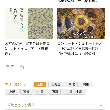
福田崇監修 全信徒祭司の…
宮本久雄著 宮本久雄著作集
コンラート・シュミート著／
3 エヒイェロギア（阿部善
小友聡監訳／日髙貴士耶訳
彦）
旧約聖書神学（山我哲雄）
書店一覧
エリア選択 》
全国
北海道
東北
関東
中部
近畿
中国
四国
九州・沖縄
宮崎ともしび書房