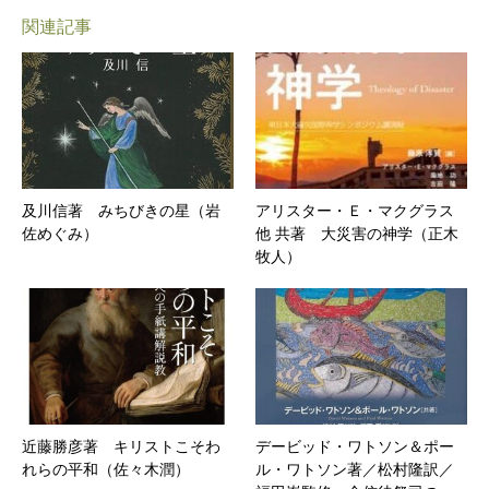
関連記事
及川信著 みちびきの星（岩
アリスター・Ｅ・マクグラス
佐めぐみ）
他 共著 大災害の神学（正木
牧人）
近藤勝彦著 キリストこそわ
デービッド・ワトソン＆ポー
れらの平和（佐々木潤）
ル・ワトソン著／松村隆訳／