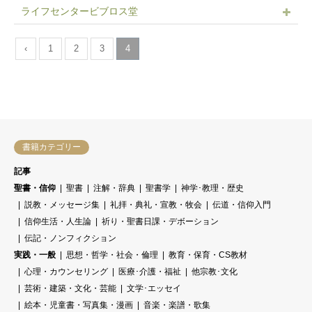
ライフセンタービブロス堂
‹
1
2
3
4
書籍カテゴリー
記事
聖書・信仰
聖書
注解・辞典
聖書学
神学･教理・歴史
説教・メッセージ集
礼拝・典礼・宣教・牧会
伝道・信仰入門
信仰生活・人生論
祈り・聖書日課・デボーション
伝記・ノンフィクション
実践・一般
思想・哲学・社会・倫理
教育・保育・CS教材
心理・カウンセリング
医療･介護・福祉
他宗教･文化
芸術・建築・文化・芸能
文学･エッセイ
絵本・児童書・写真集・漫画
音楽・楽譜・歌集