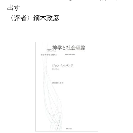
出す
〈評者〉鏑木政彦