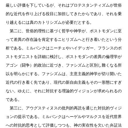
厳しい評価を下しているが、それはプロテスタンティズムが世俗
的な近代を作り上げる役目に加担してきたからであり、それを乗
り越えるには真のカトリシズムが必要だとする。
第二に、世俗的理性に基づく哲学や神学が、ポストモダンに至
って差異の存在論を肯定するニヒリズムへと行き着いたという分
析である。ミルバンクはニーチェやハイデッガー、フランスのポ
ストモダニストを詳細に検討し、ポストモダンの差異の倫理学が
アゴン（闘争）的政治に近づき、ファシズムと区別し難くなる所
以を明らかにする。ファシズムは、主意主義的神学が切り開いた
近代の行き着く先であり、現代の新自由主義もその一形態にすぎ
ない。ゆえに、それに対抗する理論的ヴィジョンが求められるの
である。
第三に、アウグスティヌスの批判的再読を通じた対抗的ヴィジ
ョンの提示である。ミルバンクはヘーゲルやマルクスを近代世界
への対抗的思考として評価しつつも、神の実在性を欠いた弁証法