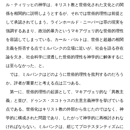
ル・ティリッヒの神学は、キリスト教と世俗化された文化との関
係を相関的に説明しようとするが、それでは世俗的理性は前提と
して承認されてしまう。ラインホールド・ニーバーは罪の現実を
強調するあまり、政治的暴力というマキアヴェリ的な世俗的理性
を容認してしまっている。カール・バルトは、世俗と超越の相関
主義を拒否する点でミルバンクの立場に近いが、社会を語る存在
論を欠き、社会科学に浸透した世俗的理性を神学的に解体するに
は至らなかった、と。
では、ミルバンクはどのように世俗的理性を批判するのだろう
か。評者が重要だと考える点は三つある。
第一に、世俗的理性の起源として、マキアヴェリ的な「異教主
義」と並び、ドゥンス・スコトゥスの主意主義神学を挙げている
点である。世俗化はキリスト教の外部から生じたのではなく、神
学的に構成された問題であり、したがって神学的に再検討されな
ければならない。ミルバンクは、総じてプロテスタンティズムに