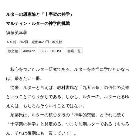
ルターの恩恵論と「十字架の神学」
マルティン・ルターの神学的挑戦
須藤英幸著
Ａ５判・302頁・定価4620円・教文館
教文館
Amazon
BIBLE HOUSE
書店一覧
核心をついたルター研究である。ルターを本当に学びたいなら
ば、繙きたい一冊。
従来、ルターと言えば、教科書風な「九五ヵ条」の信仰の英雄
ということになりがちである。しかし、ルターの、ルターたるゆ
えんは、もちろんそういうことではない。
須藤氏は、ルターの核心を彼の「神学的突破」とそれに続く
「十字架の神学」と見定める。つまり前期ルターである（もちろ
ん、それは後期にも一貫していく）。