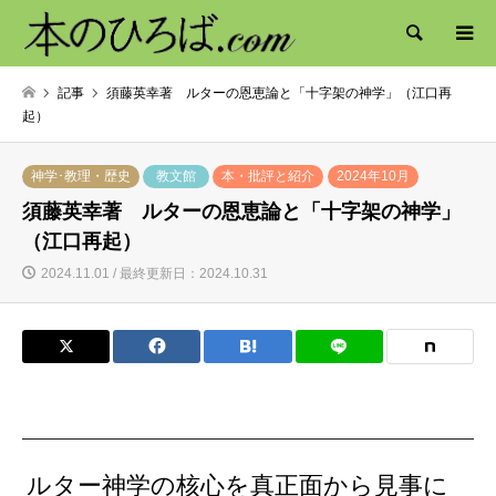
検索
記事
須藤英幸著 ルターの恩恵論と「十字架の神学」（江口再
起）
神学･教理・歴史
教文館
本・批評と紹介
2024年10月
須藤英幸著 ルターの恩恵論と「十字架の神学」
（江口再起）
2024.11.01 / 最終更新日：2024.10.31
ルター神学の核心を真正面から見事に