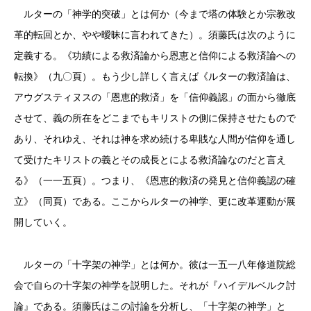
ルターの「神学的突破」とは何か（今まで塔の体験とか宗教改
革的転回とか、やや曖昧に言われてきた）。須藤氏は次のように
定義する。《功績による救済論から恩恵と信仰による救済論への
転換》（九〇頁）。もう少し詳しく言えば《ルターの救済論は、
アウグスティヌスの「恩恵的救済」を「信仰義認」の面から徹底
させて、義の所在をどこまでもキリストの側に保持させたもので
あり、それゆえ、それは神を求め続ける卑賎な人間が信仰を通し
て受けたキリストの義とその成長とによる救済論なのだと言え
る》（一一五頁）。つまり、《恩恵的救済の発見と信仰義認の確
立》（同頁）である。ここからルターの神学、更に改革運動が展
開していく。
ルターの「十字架の神学」とは何か。彼は一五一八年修道院総
会で自らの十字架の神学を説明した。それが『ハイデルベルク討
論』である。須藤氏はこの討論を分析し、「十字架の神学」と