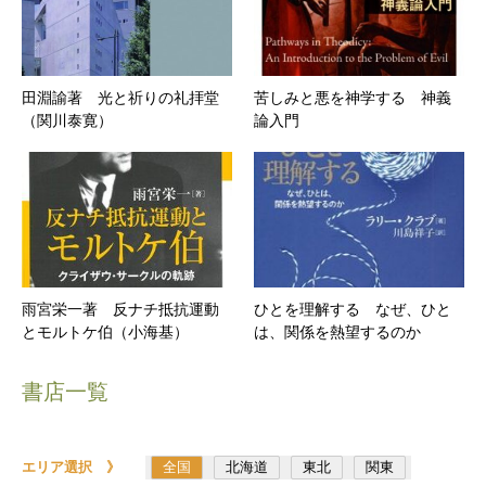
田淵諭著 光と祈りの礼拝堂
苦しみと悪を神学する 神義
（関川泰寛）
論入門
雨宮栄一著 反ナチ抵抗運動
ひとを理解する なぜ、ひと
とモルトケ伯（小海基）
は、関係を熱望するのか
書店一覧
エリア選択 》
全国
北海道
東北
関東