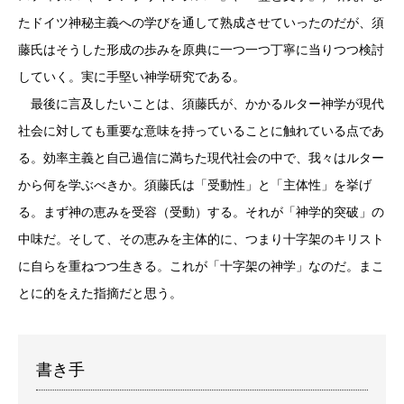
たドイツ神秘主義への学びを通して熟成させていったのだが、須
藤氏はそうした形成の歩みを原典に一つ一つ丁寧に当りつつ検討
していく。実に手堅い神学研究である。
最後に言及したいことは、須藤氏が、かかるルター神学が現代
社会に対しても重要な意味を持っていることに触れている点であ
る。効率主義と自己過信に満ちた現代社会の中で、我々はルター
から何を学ぶべきか。須藤氏は「受動性」と「主体性」を挙げ
る。まず神の恵みを受容（受動）する。それが「神学的突破」の
中味だ。そして、その恵みを主体的に、つまり十字架のキリスト
に自らを重ねつつ生きる。これが「十字架の神学」なのだ。まこ
とに的をえた指摘だと思う。
書き手