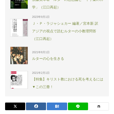
学」（江口再起）
2023年9月1日
Ｊ・Ｐ・ラジャシェカー 編著／宮本新 訳
アジアの視点で読むルターの小教理問答
（江口再起）
2021年8月1日
ルターの心を生きる
2021年2月1日
【特集】キリスト教における死を考えるには
▼この三冊！