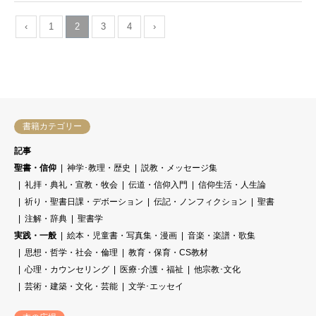
‹
1
2
3
4
›
書籍カテゴリー
記事
聖書・信仰
神学･教理・歴史
説教・メッセージ集
礼拝・典礼・宣教・牧会
伝道・信仰入門
信仰生活・人生論
祈り・聖書日課・デボーション
伝記・ノンフィクション
聖書
注解・辞典
聖書学
実践・一般
絵本・児童書・写真集・漫画
音楽・楽譜・歌集
思想・哲学・社会・倫理
教育・保育・CS教材
心理・カウンセリング
医療･介護・福祉
他宗教･文化
芸術・建築・文化・芸能
文学･エッセイ