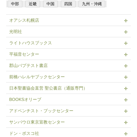
中部
近畿
中国
四国
九州・沖縄
オアシス札幌店
光明社
ライトハウスブックス
平福音センター
郡山バプテスト書店
前橋ハレルヤブックセンター
日本聖書協会直営 聖公書店（通販専門）
BOOKSオリーブ
アドベンチスト・ブックセンター
サンパウロ東京宣教センター
ドン・ボスコ社