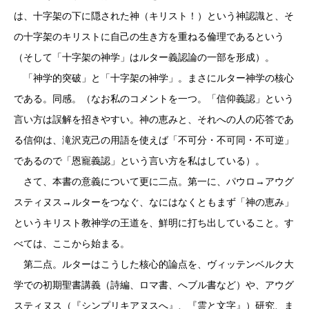
は、十字架の下に隠された神（キリスト！）という神認識と、そ
の十字架のキリストに自己の生き方を重ねる倫理であるという
（そして「十字架の神学」はルター義認論の一部を形成）。
「神学的突破」と「十字架の神学」。まさにルター神学の核心
である。同感。（なお私のコメントを一つ。「信仰義認」という
言い方は誤解を招きやすい。神の恵みと、それへの人の応答であ
る信仰は、滝沢克己の用語を使えば「不可分・不可同・不可逆」
であるので「恩寵義認」という言い方を私はしている）。
さて、本書の意義について更に二点。第一に、パウロ→アウグ
スティヌス→ルターをつなぐ、なにはなくともまず「神の恵み」
というキリスト教神学の王道を、鮮明に打ち出していること。す
べては、ここから始まる。
第二点。ルターはこうした核心的論点を、ヴィッテンベルク大
学での初期聖書講義（詩編、ロマ書、へブル書など）や、アウグ
スティヌス（『シンプリキアヌスへ』、『霊と文字』）研究、ま