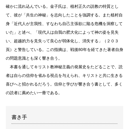
確かに流れ込んでいる。金子氏は、植村正久の説教の特質とし
て、彼が「共生の神秘」を志向したことを強調する。また植村自
身「近代人が主我性、すなわち自己主張欲に陥る危機を洞察して
いた」と述べ、「現代人は自我の肥大化によって神の姿を見失
い、超越的力を見失って良心が弱体化し、消失する」（２０３
頁）と警告している。この指摘は、戦後80年を経てきた著者自身
の問題意識とも深く響き合う。
本書を通してキリスト教神秘主義の発展史をたどることで、読
者は自らの信仰を省みる視点を与えられ、キリストと共に生きる
喜びへと招かれるだろう。信仰と学びが響き合う書として、多く
の読者に薦めたい一冊である。
書き手