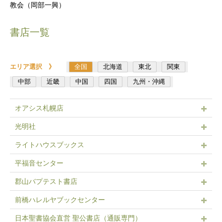
教会（岡部一興）
書店一覧
エリア選択 》
全国
北海道
東北
関東
中部
近畿
中国
四国
九州・沖縄
オアシス札幌店
光明社
ライトハウスブックス
平福音センター
郡山バプテスト書店
前橋ハレルヤブックセンター
日本聖書協会直営 聖公書店（通販専門）