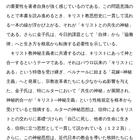
の重要性を著者自身が強く感じているのである。この問題意識の
もとで本書を読み進めるとき、キリスト教思想史に一貫して流れ
る一本の線が浮かび上がる。それが「キリストとの共生の神秘」
である。さらに金子氏は、今日的課題として「自律」から「協働
律」へと生き方を根底から転換する必要性を示している。
キリスト教神秘主義者に共通するのは、キリストにあって神と
合一するというテーマである。それはパウロ以来の「キリストに
ある」という特徴を受け継ぎ、ベルナールに始まる「花嫁─神秘
主義」へと発展し、宗教改革者たちにも少なからぬ影響を与え
た。金子氏は、特にルターにおいて「共生の神秘」が展開され、
神秘的合一が「キリスト─神秘主義」という性格規定を根本から
受けていると指摘する。ルターの神秘思想は、信仰によるキリス
トとの交わりに基礎づけられ「自己に死し、他者の生命に生き
る」信仰に立つ思想として一貫して説かれている（１２２頁）。
さらに、この神秘思想は、近代日本の教会を導いた牧師たちにも