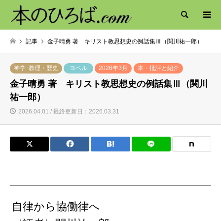
検索
記事
金子晴勇 著 キリスト教思想史の例話集Ⅲ（関川祐一郎）
神学･教理・歴史
ヨベル
2026年3月
本・批評と紹介
金子晴勇 著 キリスト教思想史の例話集Ⅲ（関川
祐一郎）
2026.04.01 / 最終更新日：2026.03.31
自律から協働律へ