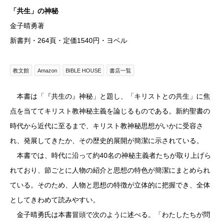
「共生」の神秘
金子晴勇著
新書判・264頁・定価1540円・ヨベル
教文館
Amazon
BIBLE HOUSE
書店一覧
本書は「『共生の』神秘」と題し、「キリストとの共生」に焦
点を当ててキリスト教神秘主義を論じるものである。新約聖書の
時代から近代に至るまで、キリスト教神秘思想がいかに受容さ
れ、発展してきたか、その歴史的展開が簡潔に示されている。
本書では、時代に沿って約40名の神秘主義者たちが取り上げら
れており、節ごとに人物の紹介と思想の特色が簡潔にまとめられ
ている。そのため、人物と思想の特徴が立体的に把握でき、全体
としてきわめて読みやすい。
金子晴勇氏は本書冒頭で次のように述べる。「わたしたちが問