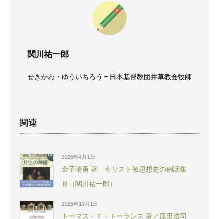
関川祐一郎
せきかわ・ゆういちろう＝日本基督教団井草教会牧師
関連
2026年4月1日
金子晴勇 著 キリスト教思想史の例話集
Ⅲ（関川祐一郎）
2025年10月1日
トーマス・Ｆ・トーランス 著／原田浩司