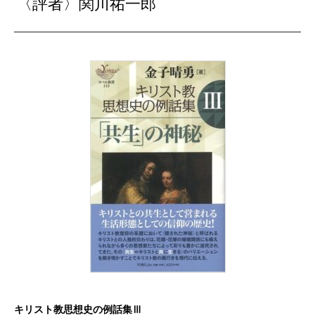
〈評者〉関川祐一郎
キリスト教思想史の例話集Ⅲ