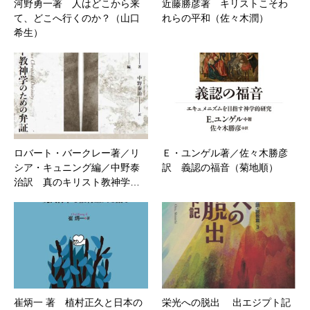
河野勇一著 人はどこから来
近藤勝彦著 キリストこそわ
て、どこへ行くのか？（山口
れらの平和（佐々木潤）
希生）
ロバート・バークレー著／リ
Ｅ・ユンゲル著／佐々木勝彦
シア・キュニング編／中野泰
訳 義認の福音（菊地順）
治訳 真のキリスト教神学…
崔炳一 著 植村正久と日本の
栄光への脱出 出エジプト記