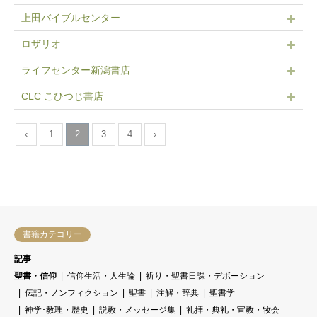
上田バイブルセンター
ロザリオ
ライフセンター新潟書店
CLC こひつじ書店
‹
1
2
3
4
›
書籍カテゴリー
記事
聖書・信仰
信仰生活・人生論
祈り・聖書日課・デボーション
伝記・ノンフィクション
聖書
注解・辞典
聖書学
神学･教理・歴史
説教・メッセージ集
礼拝・典礼・宣教・牧会