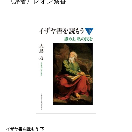
〈評者〉レオン蔡香
イザヤ書を読もう 下