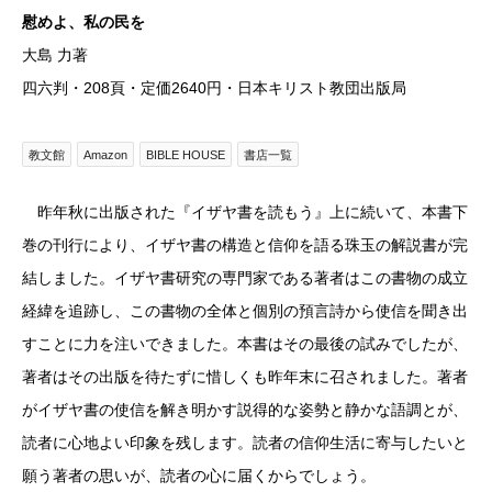
慰めよ、私の民を
大島 力著
四六判・208頁・定価2640円・日本キリスト教団出版局
教文館
Amazon
BIBLE HOUSE
書店一覧
昨年秋に出版された『イザヤ書を読もう』上に続いて、本書下
巻の刊行により、イザヤ書の構造と信仰を語る珠玉の解説書が完
結しました。イザヤ書研究の専門家である著者はこの書物の成立
経緯を追跡し、この書物の全体と個別の預言詩から使信を聞き出
すことに力を注いできました。本書はその最後の試みでしたが、
著者はその出版を待たずに惜しくも昨年末に召されました。著者
がイザヤ書の使信を解き明かす説得的な姿勢と静かな語調とが、
読者に心地よい印象を残します。読者の信仰生活に寄与したいと
願う著者の思いが、読者の心に届くからでしょう。