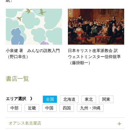
紙」
小泉健 著 みんなの説教入門
日本キリスト改革派教会 訳
（野口幸生）
ウェストミンスター信仰規準
（藤掛順一）
書店一覧
エリア選択 》
全国
北海道
東北
関東
中部
近畿
中国
四国
九州・沖縄
オアシス名古屋店