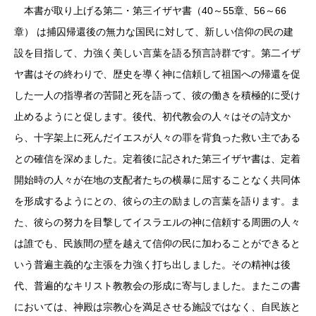
本書が取り上げる第二・第三イザヤ書（40～55章、56～66
章） は捕囚帰還後の無力な国民に対して、新しい信仰の民の建
設を目指して、力強く美しい言葉を語る預言詩群です。第二イザ
ヤ書はその終わりで、歴史を導く神に信頼して祖国への帰還を促
した一人の指導者の苦闘と死を語って、彼の働きを積極的に受け
止めるようにと促します。後代、初代教会の人々はその詩文か
ら、十字架上に死んだイエスが人々の罪を背負った救い主である
との確信を深めました。定着後に記された第三イザヤ書は、定着
開始時の人々が在地の支配者たちの横暴に屈することなく共同体
を形成するようにとの、彼らの主の励ましの言葉を語ります。ま
た、彼らの努力を目撃してイスラエルの神に信頼する周囲の人々
は誰でも、民族間の壁を越えて信仰の民に加わることができると
いう普遍主義的な主張を力強く打ち出しました。その精神は後
代、普遍的なキリスト教教会の形成に寄与しました。またこの書
においては、神殿は宗教心を満足させる施設ではなく、自民族と