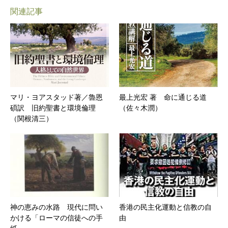
関連記事
マリ・ヨアスタッド著／魯恩
最上光宏 著 命に通じる道
碩訳 旧約聖書と環境倫理
（佐々木潤）
（関根清三）
神の恵みの水路 現代に問い
香港の民主化運動と信教の自
かける「ローマの信徒への手
由