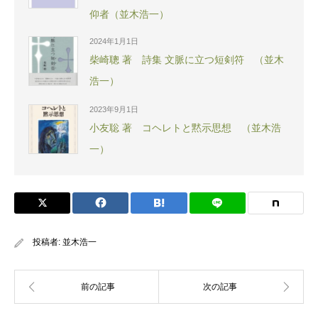
仰者（並木浩一）
2024年1月1日
柴崎聰 著 詩集 文脈に立つ短剣符 （並木
浩一）
2023年9月1日
小友聡 著 コヘレトと黙示思想 （並木浩
一）
投稿者:
並木浩一