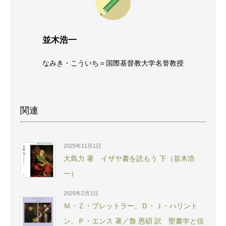
並木浩一
なみき・こういち＝国際基督教大学名誉教授
関連
2025年11月1日
大島力 著 イザヤ書を読もう 下（並木浩
一）
2025年2月1日
Ｍ・Ｚ・ブレットラー、Ｄ・Ｊ・ハリント
ン、Ｐ・エンス 著／魯 恩碩 訳 聖書学と信