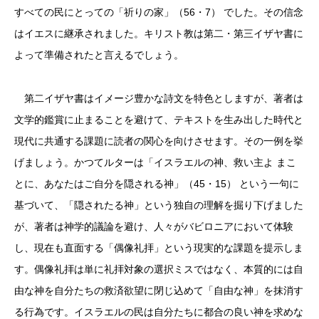
すべての民にとっての「祈りの家」（56・7） でした。その信念
はイエスに継承されました。キリスト教は第二・第三イザヤ書に
よって準備されたと言えるでしょう。
第二イザヤ書はイメージ豊かな詩文を特色としますが、著者は
文学的鑑賞に止まることを避けて、テキストを生み出した時代と
現代に共通する課題に読者の関心を向けさせます。その一例を挙
げましょう。かつてルターは「イスラエルの神、救い主よ まこ
とに、あなたはご自分を隠される神」（45・15） という一句に
基づいて、「隠されたる神」という独自の理解を掘り下げました
が、著者は神学的議論を避け、人々がバビロニアにおいて体験
し、現在も直面する「偶像礼拝」という現実的な課題を提示しま
す。偶像礼拝は単に礼拝対象の選択ミスではなく、本質的には自
由な神を自分たちの救済欲望に閉じ込めて「自由な神」を抹消す
る行為です。イスラエルの民は自分たちに都合の良い神を求めな