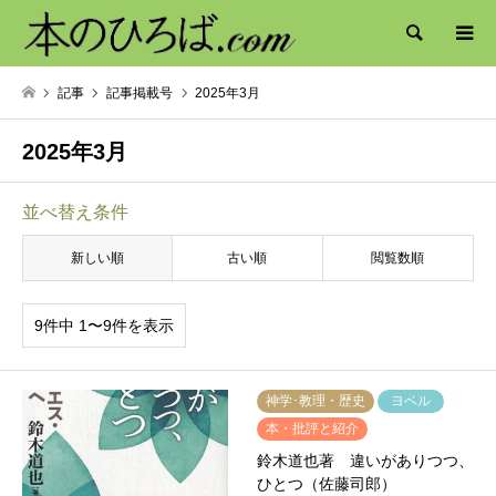
検索
記事
記事掲載号
2025年3月
2025年3月
並べ替え条件
新しい順
古い順
閲覧数順
9件中 1〜9件を表示
神学･教理・歴史
ヨベル
本・批評と紹介
鈴木道也著 違いがありつつ、
ひとつ（佐藤司郎）