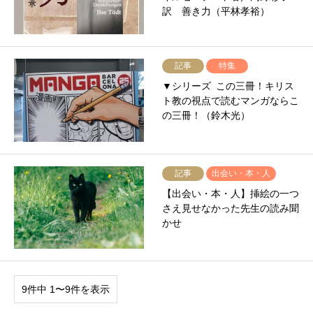
訳 善き力（平林孝裕）
記事
特集
▼シリーズ この三冊！キリス
ト教の視点で読むマンガならこ
の三冊！（鈴木光）
記事
出会い・本・人
【出会い・本・人】挿絵の一つ
さえ見せなかった先生の読み聞
かせ
9件中 1〜9件を表示