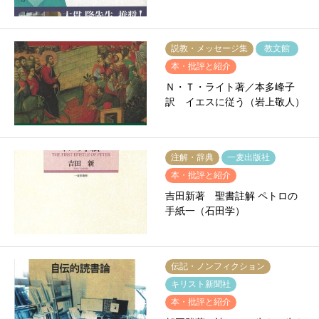
説教・メッセージ集
教文館
本・批評と紹介
Ｎ・Ｔ・ライト著／本多峰子
訳 イエスに従う（岩上敬人）
注解・辞典
一麦出版社
本・批評と紹介
吉田新著 聖書註解 ペトロの
手紙一（石田学）
伝記・ノンフィクション
キリスト新聞社
本・批評と紹介