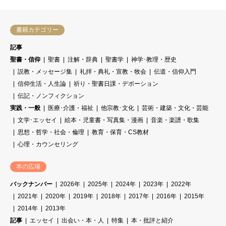
書籍カテゴリー
記事
聖書・信仰
聖書
注解・辞典
聖書学
神学･教理・歴史
説教・メッセージ集
礼拝・典礼・宣教・牧会
伝道・信仰入門
信仰生活・人生論
祈り・聖書日課・デボーション
伝記・ノンフィクション
実践・一般
医療･介護・福祉
他宗教･文化
芸術・建築・文化・芸能
文学･エッセイ
絵本・児童書・写真集・漫画
音楽・楽譜・歌集
思想・哲学・社会・倫理
教育・保育・CS教材
心理・カウンセリング
本の広場
バックナンバー
2026年
2025年
2024年
2023年
2022年
2021年
2020年
2019年
2018年
2017年
2016年
2015年
2014年
2013年
記事
エッセイ
出会い・本・人
特集
本・批評と紹介