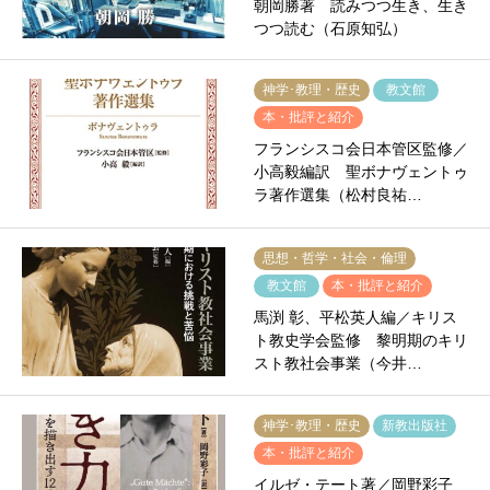
朝岡勝著 読みつつ生き、生き
つつ読む（石原知弘）
神学･教理・歴史
教文館
本・批評と紹介
フランシスコ会日本管区監修／
小高毅編訳 聖ボナヴェントゥ
ラ著作選集（松村良祐…
思想・哲学・社会・倫理
教文館
本・批評と紹介
馬渕 彰、平松英人編／キリス
ト教史学会監修 黎明期のキリ
スト教社会事業（今井…
神学･教理・歴史
新教出版社
本・批評と紹介
イルゼ・テート著／岡野彩子