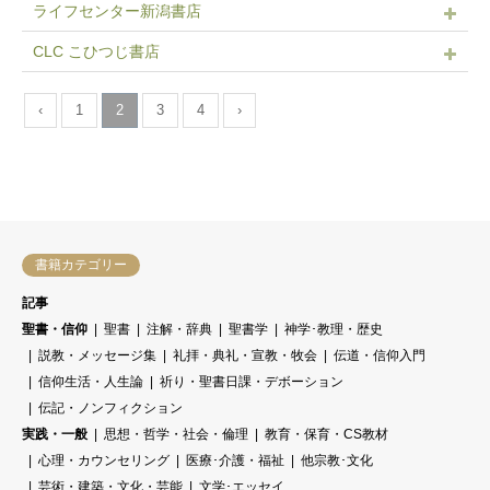
ライフセンター新潟書店
CLC こひつじ書店
‹
1
2
3
4
›
書籍カテゴリー
記事
聖書・信仰
聖書
注解・辞典
聖書学
神学･教理・歴史
説教・メッセージ集
礼拝・典礼・宣教・牧会
伝道・信仰入門
信仰生活・人生論
祈り・聖書日課・デボーション
伝記・ノンフィクション
実践・一般
思想・哲学・社会・倫理
教育・保育・CS教材
心理・カウンセリング
医療･介護・福祉
他宗教･文化
芸術・建築・文化・芸能
文学･エッセイ