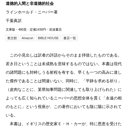
道徳的人間と非道徳的社会
ラインホールド・ニーバー著
千葉眞訳
文庫版・480頁・定価1430円・岩波書店
教文館
Amazon
BIBLE HOUSE
書店一覧
この小見出しは訳者の評語からそのまま拝借したものである。
若き日ということは未成熟を意味するものではない。本書は現代
の諸問題にも対峙しうる射程を有する、早くも一つの高みに達し
た傑作であることは間違いない。同時に、「平静を求める祈り」
（皮肉なことに、某県知事問題に関連しても取り上げられた）に
よっても広く知られているニーバーの思想全体を貫く「永遠の相
のもとに」という視座が、この著作においても陰に陽に示されて
いる。
本書は、イギリスの歴史家Ｅ・Ｈ・カーが、特に恩恵を受けた