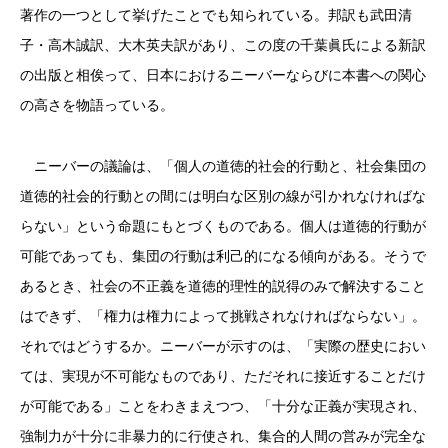
著作の一つとして挙げたことでも知られている。邦訳も武田清
子・高木誠訳、大木英夫訳があり、この度の千葉眞氏による新訳
の出版と相俟って、日本におけるニーバーならびに本書への関心
の高さを物語っている。
ニーバーの議論は、「個人の道徳的社会的行動と、社会集団の
道徳的社会的行動との間には明白な区別の線が引かれなければな
らない」という命題にもとづくものである。個人は道徳的行動が
可能であっても、集団の行動は利己的になる傾向がある。そうで
あるとき、社会の不正義を道徳的理性的説得のみで解決すること
はできず、「権力は権力によって挑戦されなければならない」。
それではどうするか。ニーバーが示すのは、「実際の歴史におい
ては、実現が不可能なものであり、ただそれに接近することだけ
が可能である」ことをわきまえつつ、「十分な正義が実現され、
強制力が十分に非暴力的に行使され、集合的人間の営みが完全な