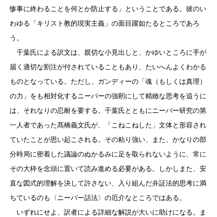
惨事に終わることを何とか防止する」ということである。彼のい
わゆる「キリスト教的現実主義」の面目躍如たるところであろ
う。
千葉氏による訳文は、親切な小見出しと、かゆいところに手が
届く適切な割注が付されていることもあり、たいへんよくわかる
ものとなっている。ただし、ガンディーの「魂（もしくは真理）
の力」をも相対化するニーバーの強靭にして精緻な思考を追うに
は、それなりの忍耐を要する。千葉氏とともにニーバー研究の第
一人者であった髙橋義文氏が、「こねこねした」文体と形容され
ていたことが思い起こされる。その粘り強い、また、かなりの部
分時局に密着した議論のぬかるみに足を取られないように、常に
その大枠を念頭に置いて読み進める必要がある。しかしまた、安
直な図式的理解を決して許さない、入り組んだ弁証法的思考に満
ちているのも〈ニーバー話法〉の厄介なところではある。
いずれにせよ、訳者による詳細な解説が大いに助けになる。ま