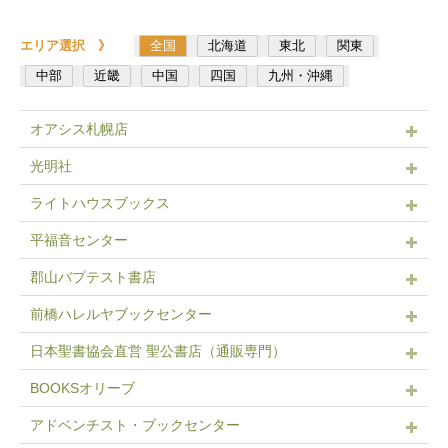
エリア選択 》
全国
北海道
東北
関東
中部
近畿
中国
四国
九州・沖縄
オアシス札幌店
光明社
ライトハウスブックス
平福音センター
郡山バプテスト書店
前橋ハレルヤブックセンター
日本聖書協会直営 聖公書店（通販専門）
BOOKSオリーブ
アドベンチスト・ブックセンター