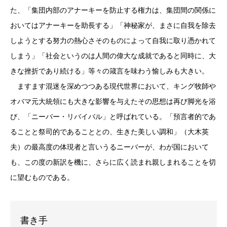
た、「集団内部のアナーキーを防止する権力は、集団間の関係に
おいてはアナーキーを助長する」「神秘家が、まさに自我を除去
しようとする努力の熱心さそのものによって自我に取り憑かれて
しまう」「社会というのは人間の偉大な成就であると同時に、大
きな挫折であり続ける」等々の箴言を味わう愉しみも大きい。
ますます混迷を深めつつある現代世界において、キング牧師や
オバマ元大統領にも大きな影響を与えたその思想は再び脚光を浴
び、「ニーバー・リバイバル」と呼ばれている。「預言者的であ
ることと祭司的であることとの、生きた美しい調和」（大木英
夫）の最高度の体現者と言いうるニーバーが、わが国において
も、この度の新訳を機に、さらに広く読まれ親しまれることを切
に望むものである。
書き手