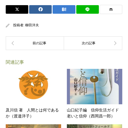
投稿者:
柳田洋夫
関連記事
及川信 著 人間とは何である
山口紀子編 信仰生活ガイド
か（渡邉洋子）
老いと信仰（西岡昌一郎）