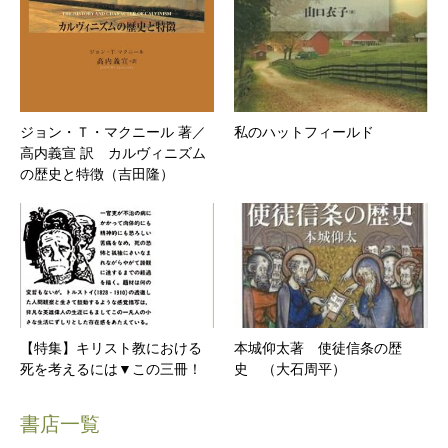
ジョン・Ｔ・マクニール 著／
私のハットフィールド
高内義宣 訳 カルヴィニズム
の歴史と特徴（吉田隆）
【特集】キリスト教における
本城仰太著 使徒信条の歴
死を考えるには▼この三冊！
史 （大石周平）
書店一覧