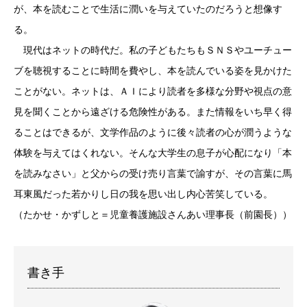
が、本を読むことで生活に潤いを与えていたのだろうと想像す
る。
現代はネットの時代だ。私の子どもたちもＳＮＳやユーチュー
ブを聴視することに時間を費やし、本を読んでいる姿を見かけた
ことがない。ネットは、ＡＩにより読者を多様な分野や視点の意
見を聞くことから遠ざける危険性がある。また情報をいち早く得
ることはできるが、文学作品のように後々読者の心が潤うような
体験を与えてはくれない。そんな大学生の息子が心配になり「本
を読みなさい」と父からの受け売り言葉で諭すが、その言葉に馬
耳東風だった若かりし日の我を思い出し内心苦笑している。
（たかせ・かずしと＝児童養護施設さんあい理事長（前園長））
書き手