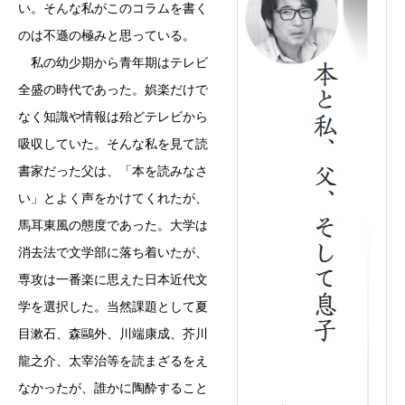
い。そんな私がこのコラムを書く
のは不遜の極みと思っている。
私の幼少期から青年期はテレビ
全盛の時代であった。娯楽だけで
なく知識や情報は殆どテレビから
吸収していた。そんな私を見て読
書家だった父は、「本を読みなさ
い」とよく声をかけてくれたが、
馬耳東風の態度であった。大学は
消去法で文学部に落ち着いたが、
専攻は一番楽に思えた日本近代文
学を選択した。当然課題として夏
目漱石、森鷗外、川端康成、芥川
龍之介、太宰治等を読まざるをえ
なかったが、誰かに陶酔すること