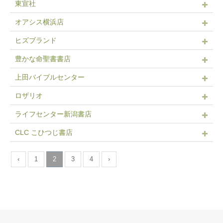
東宣社
オアシス横浜店
ヒズブランド
豊かな命聖書書店
上田バイブルセンター
ロザリオ
ライフセンター新潟書店
CLC こひつじ書店
‹
1
2
3
4
›