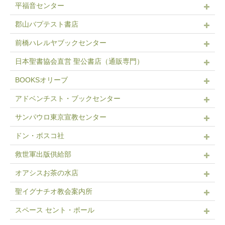
平福音センター
郡山バプテスト書店
前橋ハレルヤブックセンター
日本聖書協会直営 聖公書店（通販専門）
BOOKSオリーブ
アドベンチスト・ブックセンター
サンパウロ東京宣教センター
ドン・ボスコ社
救世軍出版供給部
オアシスお茶の水店
聖イグナチオ教会案内所
スペース セント・ポール