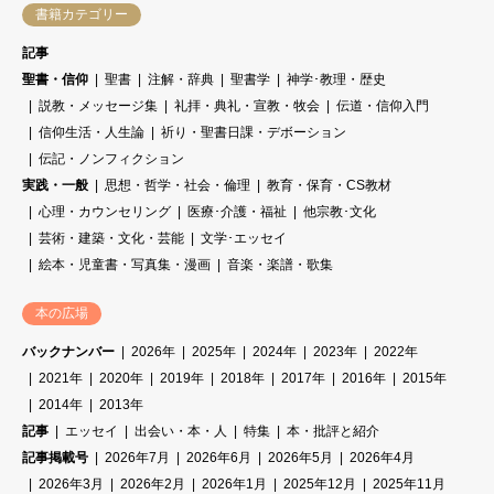
書籍カテゴリー
記事
聖書・信仰
聖書
注解・辞典
聖書学
神学･教理・歴史
説教・メッセージ集
礼拝・典礼・宣教・牧会
伝道・信仰入門
信仰生活・人生論
祈り・聖書日課・デボーション
伝記・ノンフィクション
実践・一般
思想・哲学・社会・倫理
教育・保育・CS教材
心理・カウンセリング
医療･介護・福祉
他宗教･文化
芸術・建築・文化・芸能
文学･エッセイ
絵本・児童書・写真集・漫画
音楽・楽譜・歌集
本の広場
バックナンバー
2026年
2025年
2024年
2023年
2022年
2021年
2020年
2019年
2018年
2017年
2016年
2015年
2014年
2013年
記事
エッセイ
出会い・本・人
特集
本・批評と紹介
記事掲載号
2026年7月
2026年6月
2026年5月
2026年4月
2026年3月
2026年2月
2026年1月
2025年12月
2025年11月