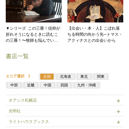
▼シリーズ この三冊！信仰が
【出会い・本・人】こぼれ落
折れそうになるときに読むこ
ちる時間の向かう先─トマス・
の三冊！〜牧師も悩んでい…
アクィナスとの出会いから
書店一覧
エリア選択 》
全国
北海道
東北
関東
中部
近畿
中国
四国
九州・沖縄
オアシス札幌店
光明社
ライトハウスブックス