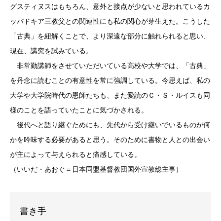
グスティヌスはもちろん、意外と接点が少ないと思われているカ
ッパドキア三教父との関連性にも私の関心が芽生えた。こうした
「古典」を紐解くことで、より深遠な部分に触れられると思い、
現在、講究を試みている。
非常勤講師をさせていただいている高校や大学では、「古典」
を丹念に読むことの有意性を常に強調している。今思えば、私の
大学や大学院時代の恩師たちも、また愛読のＣ・Ｓ・ルイスも同
様のことを語っていたことに気づかされる。
後代へと語り継ぐためにも、先代から受け継いでいるものが何
かを吟味する必要があると思う。そのために書物と人との出会い
が主によって与えられると痛感している。
（いいだ・あおぐ＝日本同盟基督教団国外宣教総主事）
書き手