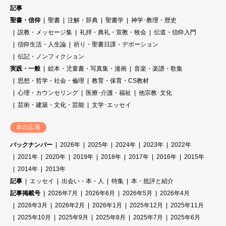
記事
聖書・信仰
聖書
注解・辞典
聖書学
神学･教理・歴史
説教・メッセージ集
礼拝・典礼・宣教・牧会
伝道・信仰入門
信仰生活・人生論
祈り・聖書日課・デボーション
伝記・ノンフィクション
実践・一般
絵本・児童書・写真集・漫画
音楽・楽譜・歌集
思想・哲学・社会・倫理
教育・保育・CS教材
心理・カウンセリング
医療･介護・福祉
他宗教･文化
芸術・建築・文化・芸能
文学･エッセイ
本の広場
バックナンバー
2026年
2025年
2024年
2023年
2022年
2021年
2020年
2019年
2018年
2017年
2016年
2015年
2014年
2013年
記事
エッセイ
出会い・本・人
特集
本・批評と紹介
記事掲載号
2026年7月
2026年6月
2026年5月
2026年4月
2026年3月
2026年2月
2026年1月
2025年12月
2025年11月
2025年10月
2025年9月
2025年8月
2025年7月
2025年6月