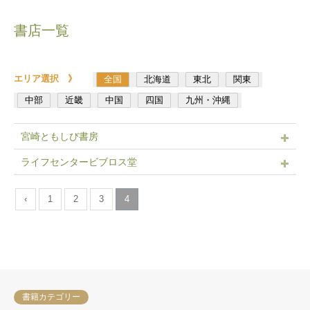
書店一覧
エリア選択 》
全国
北海道
東北
関東
中部
近畿
中国
四国
九州・沖縄
宮崎ともしび書房
ライフセンタービブロス堂
‹
1
2
3
4
書籍カテゴリー