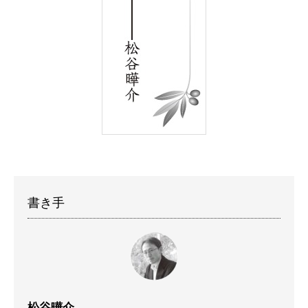
書き手
松谷曄介