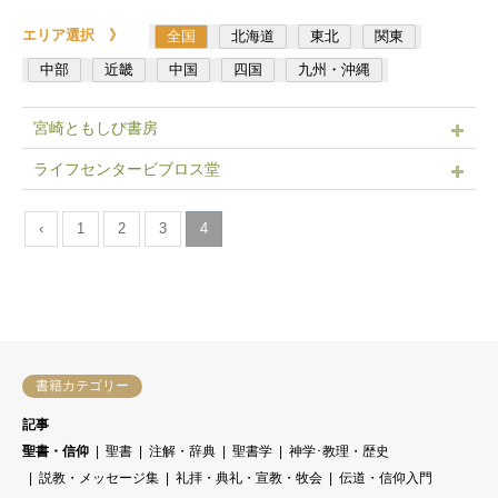
エリア選択 》
全国
北海道
東北
関東
中部
近畿
中国
四国
九州・沖縄
宮崎ともしび書房
ライフセンタービブロス堂
‹
1
2
3
4
書籍カテゴリー
記事
聖書・信仰
聖書
注解・辞典
聖書学
神学･教理・歴史
説教・メッセージ集
礼拝・典礼・宣教・牧会
伝道・信仰入門