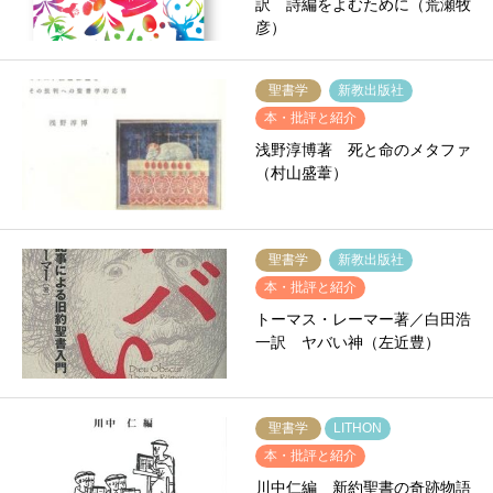
訳 詩編をよむために（荒瀬牧
彦）
聖書学
新教出版社
本・批評と紹介
浅野淳博著 死と命のメタファ
（村山盛葦）
聖書学
新教出版社
本・批評と紹介
トーマス・レーマー著／白田浩
一訳 ヤバい神（左近豊）
聖書学
LITHON
本・批評と紹介
川中仁編 新約聖書の奇跡物語