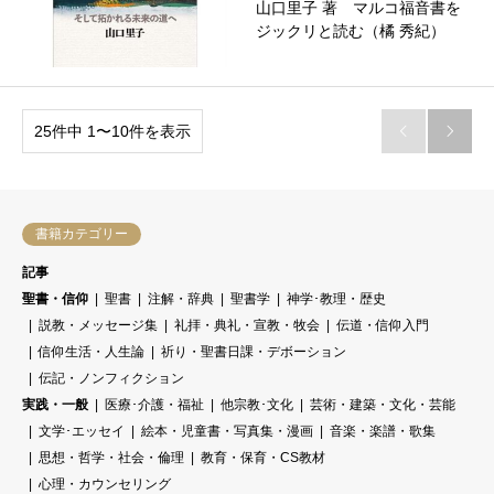
山口里子 著 マルコ福音書を
ジックリと読む（橘 秀紀）
25件中 1〜10件を表示


書籍カテゴリー
記事
聖書・信仰
聖書
注解・辞典
聖書学
神学･教理・歴史
説教・メッセージ集
礼拝・典礼・宣教・牧会
伝道・信仰入門
信仰生活・人生論
祈り・聖書日課・デボーション
伝記・ノンフィクション
実践・一般
医療･介護・福祉
他宗教･文化
芸術・建築・文化・芸能
文学･エッセイ
絵本・児童書・写真集・漫画
音楽・楽譜・歌集
思想・哲学・社会・倫理
教育・保育・CS教材
心理・カウンセリング