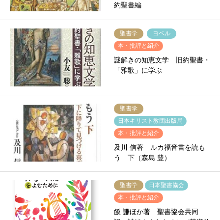
約聖書編
聖書学
ヨベル
本・批評と紹介
謎解きの知恵文学 旧約聖書・
「雅歌」に学ぶ
聖書学
日本キリスト教団出版局
本・批評と紹介
及川 信著 ルカ福音書を読も
う 下（森島 豊）
聖書学
日本聖書協会
本・批評と紹介
飯 謙ほか著 聖書協会共同