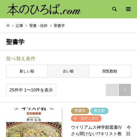
検索
記事
聖書・信仰
聖書学
聖書学
並べ替え条件
新しい順
古い順
閲覧数順
25件中 1〜10件を表示


聖書学
教文館
本・批評と紹介
ウイリアムス神学館叢書Ⅳ 今
さら聞けない!?キリスト教 旧