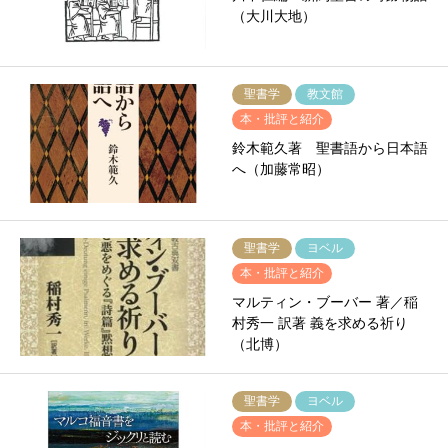
（大川大地）
聖書学
教文館
本・批評と紹介
鈴木範久著 聖書語から日本語
へ（加藤常昭）
聖書学
ヨベル
本・批評と紹介
マルティン・ブーバー 著／稲
村秀一 訳著 義を求める祈り
（北博）
聖書学
ヨベル
本・批評と紹介