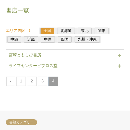
書店一覧
エリア選択 》
全国
北海道
東北
関東
中部
近畿
中国
四国
九州・沖縄
宮崎ともしび書房
ライフセンタービブロス堂
‹
1
2
3
4
書籍カテゴリー