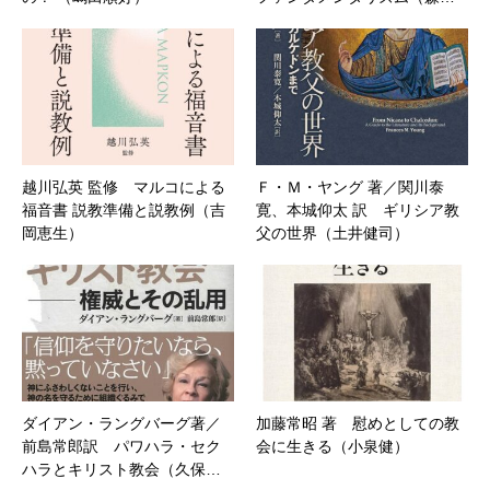
越川弘英 監修 マルコによる
Ｆ・Ｍ・ヤング 著／関川泰
福音書 説教準備と説教例（吉
寛、本城仰太 訳 ギリシア教
岡恵生）
父の世界（土井健司）
ダイアン・ラングバーグ著／
加藤常昭 著 慰めとしての教
前島常郎訳 パワハラ・セク
会に生きる（小泉健）
ハラとキリスト教会（久保…