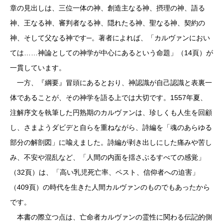
章の見出しは、三位一体の神、創造主なる神、摂理の神、語る
神、王なる神、審判者なる神、隠れたる神、聖なる神、契約の
神、そして父なる神です─。著者によれば、「カルヴァンにおい
ては……神論としての神学が中心にあるという命題」（14頁）が
一貫しています。
一方、『綱要』冒頭にあるとおり、神認識が自己認識と表裏一
体であることが、その神学を語る上では大切です。1557年夏、
注解序文を執筆した円熟期のカルヴァンは、珍しくも人生を回顧
し、さまようダビデと自らを重ねながら、詩編を「魂のあらゆる
部分の解剖図」に喩えました。詩編が剥き出しにした痛みや苦し
み、不安や混乱など、「人間の内面を揺さぶるすべての感覚」
（32頁）は、「高い乳児死亡率、ペスト、信仰者への迫害」
（409頁）の時代を生きた人間カルヴァンのものでもあったから
です。
本書の際立つ点は、亡命者カルヴァンの霊性に関わる伝記的側