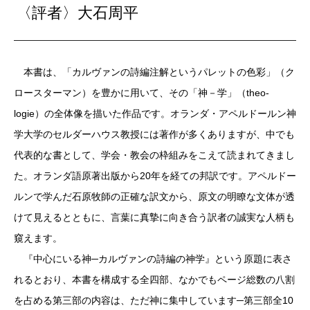
〈評者〉大石周平
本書は、「カルヴァンの詩編注解というパレットの色彩」（ク
ロースターマン）を豊かに用いて、その「
神
－学」（theo-
logie）の全体像を描いた作品です。オランダ・アペルドールン神
学大学のセルダーハウス教授には著作が多くありますが、中でも
代表的な書として、学会・教会の枠組みをこえて読まれてきまし
た。オランダ語原著出版から20年を経ての邦訳です。アペルドー
ルンで学んだ石原牧師の正確な訳文から、原文の明瞭な文体が透
けて見えるとともに、言葉に真摯に向き合う訳者の誠実な人柄も
窺えます。
『中心にいる神─カルヴァンの詩編の神学』という原題に表さ
れるとおり、本書を構成する全四部、なかでもページ総数の八割
を占める第三部の内容は、
ただ神に集中しています
─第三部全10