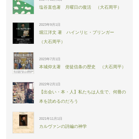
塩谷直也著 月曜日の復活 （大石周平）
2023年9月1日
堀江洋文 著 ハインリヒ・ブリンガー
（大石周平）
2023年7月1日
本城仰太著 使徒信条の歴史 （大石周平）
2022年2月1日
【出会い・本・人】私たちは人生で、何冊の
本を読めるのだろう
2021年11月1日
カルヴァンの詩編の神学