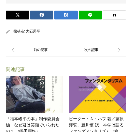
投稿者:
大石周平
関連記事
「福本峻平の本」制作委員会
ピーター・Ａ・ハフ 著／藤原
編 なぜ君は笑顔でいられた
淳賀、豊川慎 訳 神学は語る
の？ （嶋田順好）
ファンダメンタリズム（森…