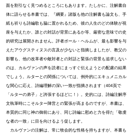
面を割引なく見つめるところにもあります。たしかに、注解書自
体に語らせる本書では、『綱要』諸版も他の注解書も論文も、手
紙も祈りも詩編歌も脇に置かれるため、彼の人生のどの体験が視
座を与えたか、誰との対話が背景にあるか等、厳密な意味での史
的研究は展開されません。評者ポール・ヘルムが、最も影響を与
えたアウグスティヌスの言及が少ないと指摘しましたが、教父の
影響も、他の改革者や敵対者との対話と緊張の背景も追求しない
のは、カルヴァンの声を読者にまっすぐ伝えようとの配慮の結果
でしょう。ルターとの関係については、例外的にエキュメニカル
な関心に応え、詩編理解の深い一致が指摘されます（404頁で
「ルターの弟子」と誇張するほどに！）。史的には、詩編注解序
文執筆時にこそルター陣営との緊張が高まるのですが、本書は、
本質的に同じ神の御前にあり、同じ詩編に慰めと力を得た「敬虔
な者の一致」に目を向けるよう促します。
カルヴァンの注解は、常に牧会的な性格を持ちますが、本書も