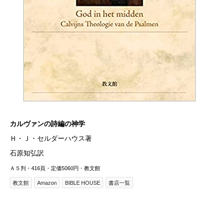
カルヴァンの詩編の神学
Ｈ・Ｊ・セルダーハウス著
石原知弘訳
Ａ５判・416頁・定価5060円・教文館
教文館
Amazon
BIBLE HOUSE
書店一覧