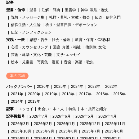
記事
聖書・信仰
聖書
注解・辞典
聖書学
神学･教理・歴史
説教・メッセージ集
礼拝・典礼・宣教・牧会
伝道・信仰入門
信仰生活・人生論
祈り・聖書日課・デボーション
伝記・ノンフィクション
実践・一般
思想・哲学・社会・倫理
教育・保育・CS教材
心理・カウンセリング
医療･介護・福祉
他宗教･文化
芸術・建築・文化・芸能
文学･エッセイ
絵本・児童書・写真集・漫画
音楽・楽譜・歌集
本の広場
バックナンバー
2026年
2025年
2024年
2023年
2022年
2021年
2020年
2019年
2018年
2017年
2016年
2015年
2014年
2013年
記事
エッセイ
出会い・本・人
特集
本・批評と紹介
記事掲載号
2026年7月
2026年6月
2026年5月
2026年4月
2026年3月
2026年2月
2026年1月
2025年12月
2025年11月
2025年10月
2025年9月
2025年8月
2025年7月
2025年6月
2025年5月
2025年4月
2025年3月
2025年2月
2025年1月