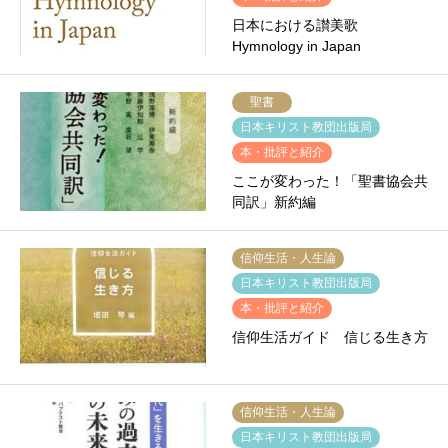
日本における讃美歌
Hymnology in Japan
聖書
日本キリスト教団出版局
本・批評と紹介
ここが変わった！「聖書協会共
同訳」新約編
信仰生活・人生論
日本キリスト教団出版局
本・批評と紹介
信仰生活ガイド 信じる生き方
信仰生活・人生論
日本キリスト教団出版局