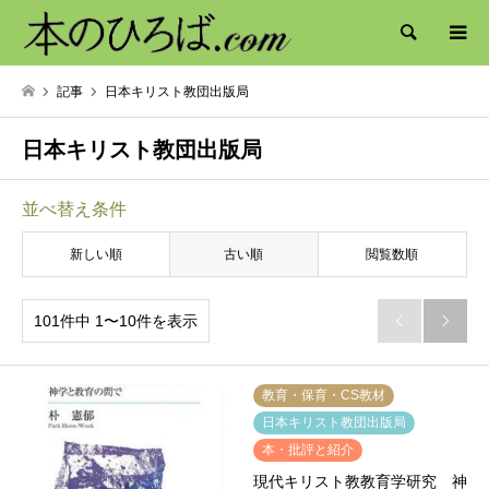
検索
記事
日本キリスト教団出版局
日本キリスト教団出版局
並べ替え条件
新しい順
古い順
閲覧数順
101件中 1〜10件を表示


教育・保育・CS教材
日本キリスト教団出版局
本・批評と紹介
現代キリスト教教育学研究 神