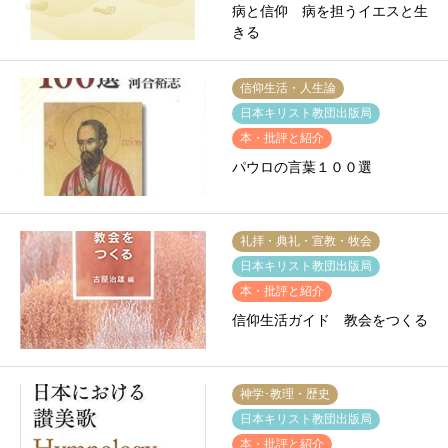
病と信仰 病を担うイエスと生
きる
信仰生活・人生論
日本キリスト教団出版局
本・批評と紹介
パウロの言葉１００選
礼拝・典礼・宣教・牧会
日本キリスト教団出版局
本・批評と紹介
信仰生活ガイド 教会をつくる
神学･教理・歴史
日本キリスト教団出版局
本・批評と紹介