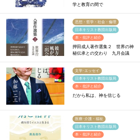
学と教育の間で
思想・哲学・社会・倫理
日本キリスト教団出版局
本・批評と紹介
押田成人著作選集２ 世界の神
秘伝承との交わり 九月会議
文学･エッセイ
日本キリスト教団出版局
本・批評と紹介
だから私は、神を信じる
医療･介護・福祉
日本キリスト教団出版局
本・批評と紹介