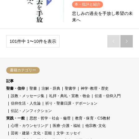
本・批評と紹介
悲しみの過去を手放し希望の未
来へ
101件中 1〜10件を表示


書籍カテゴリー
記事
聖書・信仰
聖書
注解・辞典
聖書学
神学･教理・歴史
説教・メッセージ集
礼拝・典礼・宣教・牧会
伝道・信仰入門
信仰生活・人生論
祈り・聖書日課・デボーション
伝記・ノンフィクション
実践・一般
思想・哲学・社会・倫理
教育・保育・CS教材
心理・カウンセリング
医療･介護・福祉
他宗教･文化
芸術・建築・文化・芸能
文学･エッセイ