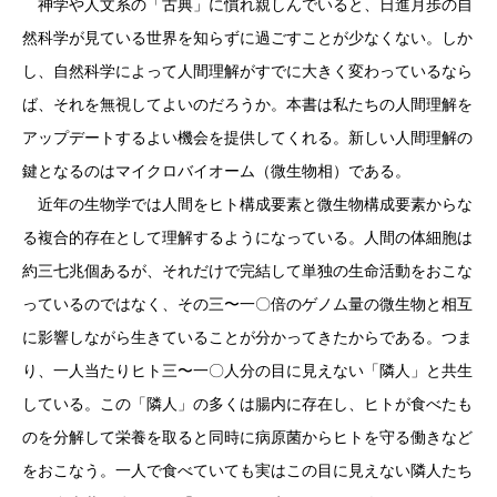
神学や人文系の「古典」に慣れ親しんでいると、日進月歩の自
然科学が見ている世界を知らずに過ごすことが少なくない。しか
し、自然科学によって人間理解がすでに大きく変わっているなら
ば、それを無視してよいのだろうか。本書は私たちの人間理解を
アップデートするよい機会を提供してくれる。新しい人間理解の
鍵となるのはマイクロバイオーム（微生物相）である。
近年の生物学では人間をヒト構成要素と微生物構成要素からな
る複合的存在として理解するようになっている。人間の体細胞は
約三七兆個あるが、それだけで完結して単独の生命活動をおこな
っているのではなく、その三〜一〇倍のゲノム量の微生物と相互
に影響しながら生きていることが分かってきたからである。つま
り、一人当たりヒト三〜一〇人分の目に見えない「隣人」と共生
している。この「隣人」の多くは腸内に存在し、ヒトが食べたも
のを分解して栄養を取ると同時に病原菌からヒトを守る働きなど
をおこなう。一人で食べていても実はこの目に見えない隣人たち