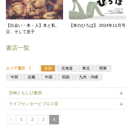
【出会い・本・人】本と私、
【本のひろば】 2024年11月号
父、そして息子
書店一覧
エリア選択 》
全国
北海道
東北
関東
中部
近畿
中国
四国
九州・沖縄
宮崎ともしび書房
ライフセンタービブロス堂
‹
1
2
3
4