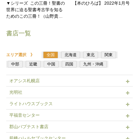
▼シリーズ この三冊！聖書の
【本のひろば】 2022年1月号
世界に迫る聖書考古学を知る
ためのこの三冊！（山野貴…
書店一覧
エリア選択 》
全国
北海道
東北
関東
中部
近畿
中国
四国
九州・沖縄
オアシス札幌店
光明社
ライトハウスブックス
平福音センター
郡山バプテスト書店
前橋ハレルヤブックセンター