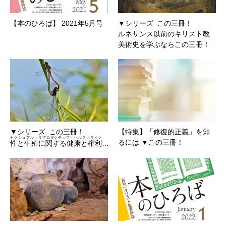
【本のひろば】 2021年5月号
▼シリーズ この三冊！
ルネサンス以前のキリスト教
美術史を学ぶならこの三冊！
▼シリーズ この三冊！
【特集】「修復的正義」を知
セクシュアル・リプロダクティブ・ヘルス／ライツ
るには ▼この三冊！
性と生殖に関する健康と権利
…