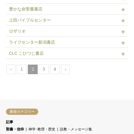
豊かな命聖書書店
上田バイブルセンター
ロザリオ
ライフセンター新潟書店
CLC こひつじ書店
‹
1
2
3
4
›
書籍カテゴリー
記事
聖書・信仰
神学･教理・歴史
説教・メッセージ集