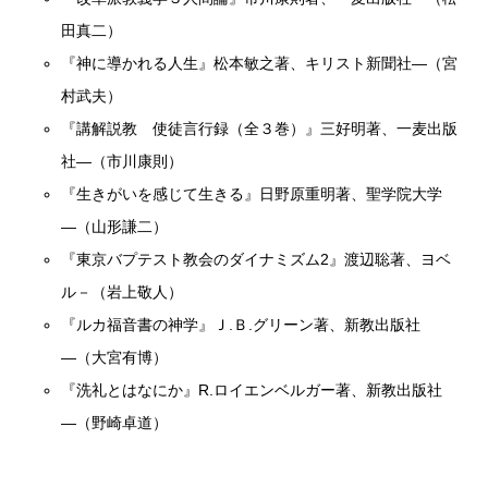
田真二）
『神に導かれる人生』松本敏之著、キリスト新聞社―（宮
村武夫）
『講解説教 使徒言行録（全３巻）』三好明著、一麦出版
社―（市川康則）
『生きがいを感じて生きる』日野原重明著、聖学院大学
―（山形謙二）
『東京バプテスト教会のダイナミズム2』渡辺聡著、ヨベ
ル－（岩上敬人）
『ルカ福音書の神学』Ｊ.Ｂ.グリーン著、新教出版社
―（大宮有博）
『洗礼とはなにか』R.ロイエンベルガー著、新教出版社
―（野崎卓道）