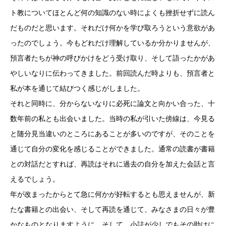
ト教についてほとんど何の知識のない時によくも挫折せずに読ん
だものだと思います。それだけ何かを学び取ろうという意欲があ
ったのでしょう。今もどれだけ理解しているか分かりませんが、
預言者たちが神の呼びかけをどう受け取り、そして語ったかがあ
やしいなりに伝わってきました。前回読んだ時よりも、預言者と
私が本を通じて結びつく感じがしました。
それと同時に、分からないなりに必死に論文と向かい合った、十
数年前の私とも出会いました。当時の私が引いた傍線は、今見る
と随分見当違いのところにあることが多いのですが、そのことを
通じて自分の変化を感じることができました。通常の読書が書籍
との対話だとすれば、再読はそれに過去の自分を加えた会話と言
えるでしょう。
年が改まったからとて急に何かが好転するとも思えませんが、新
たな書籍との出会い、そして再読を通じて、みなさまの日々が豊
かなものとなりますように、そして、小誌が少しでもその助けに