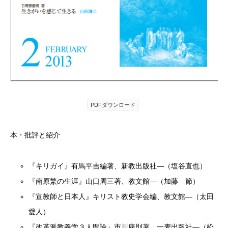
PDFダウンロード
本・批評と紹介
『キリガイ』有馬平吉編著、新教出版社―（塩谷直也）
『南原繁の生涯』山口周三著、教文館―（加藤 節）
『宣教師と日本人』キリスト教史学会編、教文館―（太田
愛人）
『改革派教義学３人間論』市川康則著、一麦出版社―（松